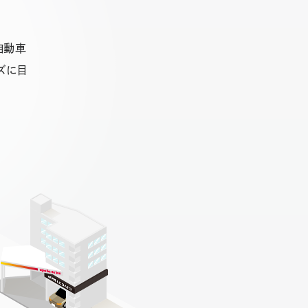
自動車
ズに目