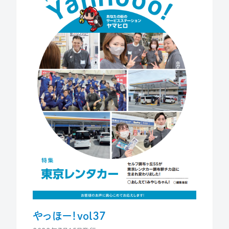
やっほー！vol37