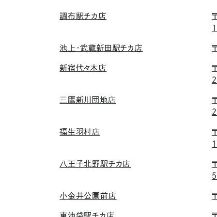
調布駅チカ店
1
池上・武蔵新田駅チカ店
新宿代々木店
2
三鷹新川団地店
2
福生羽村店
1
八王子北野駅チカ店
5
小金井公園前店
東池袋駅チカ店