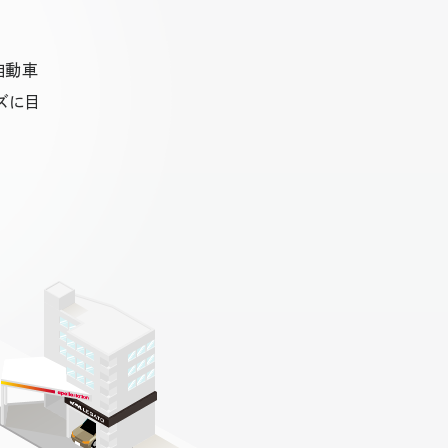
自動車
ズに目