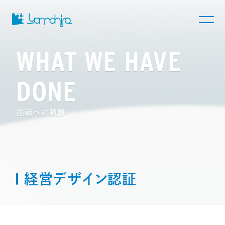
WHAT WE HAVE
DONE
挑戦への軌跡
経営デザイン認証